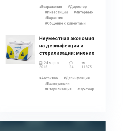
#Возражения
#Директор
#Инвестиции
#Интервью
#Карантин
#Общение с клиентами
Неуместная экономия
на дезинфекции и
стерилизации: мнение
Наталии Ушецкой
24 марта
2018
24
11875
#Автоклав
#Дезинфекция
#Калькуляции
#Стерилизация
#Сухожар