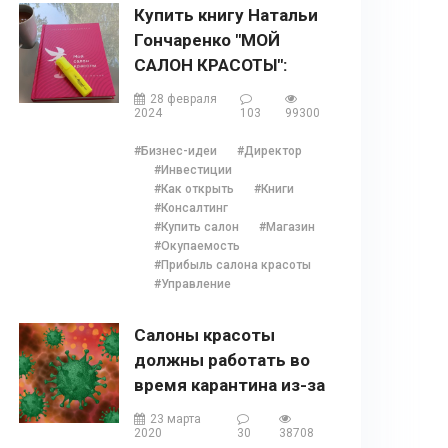
Купить книгу Натальи
Гончаренко "МОЙ
САЛОН КРАСОТЫ":
описание, содержание,
28 февраля
отзывы, бонусы и 1
2024
103
99300
глава
#Бизнес-идеи
#Директор
#Инвестиции
#Как открыть
#Книги
#Консалтинг
#Купить салон
#Магазин
#Окупаемость
#Прибыль салона красоты
#Управление
Салоны красоты
должны работать во
время карантина из-за
COVID 19?
23 марта
2020
30
38708