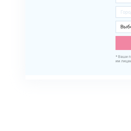
Выбе
* Ваши 
им лица