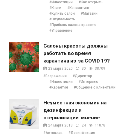
#Инвестиции
#Как открыть
#Книги
#Консалтинг
#Купить салон
#Магазин
#Окупаемость
#Прибыль салона красоты
#Управление
Салоны красоты должны
работать во время
карантина из-за COVID 19?
23 марта 2020
30
38709
#Возражения
#Директор
#Инвестиции
#Интервью
#Карантин
#Общение с клиентами
Неуместная экономия на
дезинфекции и
стерилизации: мнение
Наталии Ушецкой
24 марта 2018
24
11878
#Автоклав
#Дезинфекция