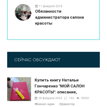
11 февраля 2018
Обязанности
администратора салона
красоты
СЕЙЧАС ОБСУЖДАЮТ
Купить книгу Натальи
Гончаренко "МОЙ САЛОН
КРАСОТЫ": описание,
содержание, отзывы,
28 февраля 2024
103
99301
бонусы и 1 глава
#Бизнес-идеи
#Директор