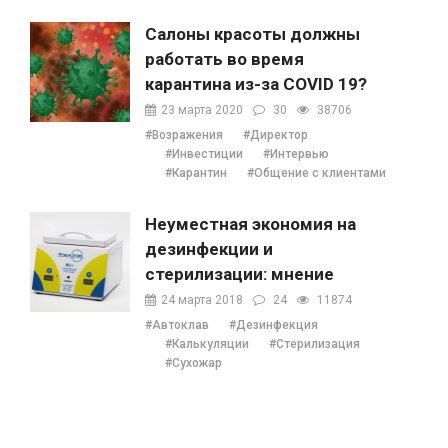
Салоны красоты должны
работать во время
карантина из-за COVID 19?
23 марта 2020
30
38706
#Возражения
#Директор
#Инвестиции
#Интервью
#Карантин
#Общение с клиентами
Неуместная экономия на
дезинфекции и
стерилизации: мнение
Наталии Ушецкой
24 марта 2018
24
11874
#Автоклав
#Дезинфекция
#Калькуляции
#Стерилизация
#Сухожар