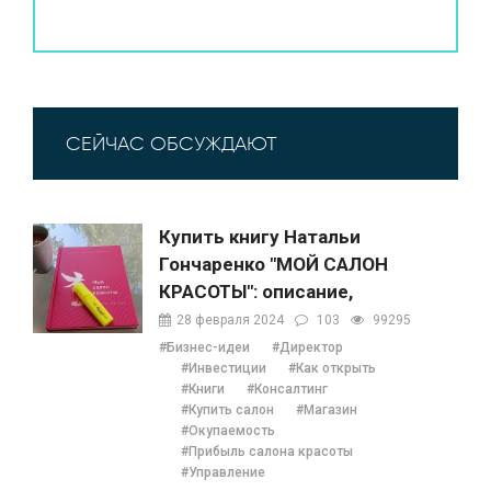
СЕЙЧАС ОБСУЖДАЮТ
Купить книгу Натальи
Гончаренко "МОЙ САЛОН
КРАСОТЫ": описание,
содержание, отзывы,
28 февраля 2024
103
99295
бонусы и 1 глава
#Бизнес-идеи
#Директор
#Инвестиции
#Как открыть
#Книги
#Консалтинг
#Купить салон
#Магазин
#Окупаемость
#Прибыль салона красоты
#Управление