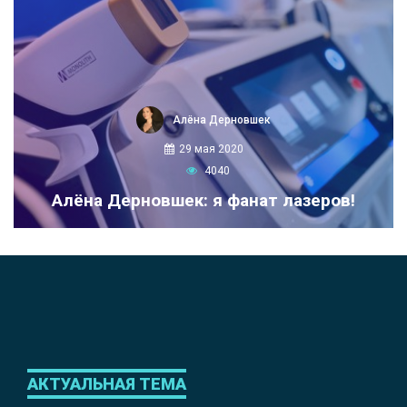
Алёна Дерновшек
29 мая 2020
4040
Алёна Дерновшек: я фанат лазеров!
АКТУАЛЬНАЯ ТЕМА