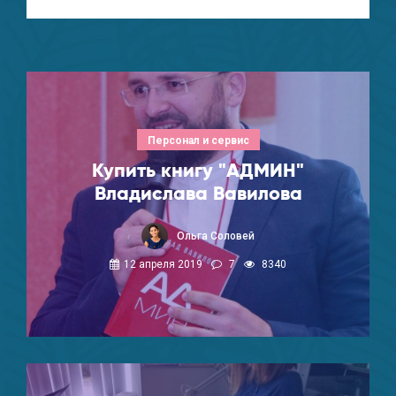
Персонал и сервис
Купить книгу "АДМИН"
Владислава Вавилова
Ольга Соловей
12 апреля 2019
7
8340