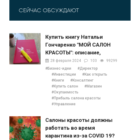
СЕЙЧАС ОБСУЖДАЮТ
Купить книгу Натальи
Гончаренко "МОЙ САЛОН
КРАСОТЫ": описание,
содержание, отзывы,
28 февраля 2024
103
99299
бонусы и 1 глава
#Бизнес-идеи
#Директор
#Инвестиции
#Как открыть
#Книги
#Консалтинг
#Купить салон
#Магазин
#Окупаемость
#Прибыль салона красоты
#Управление
Салоны красоты должны
работать во время
карантина из-за COVID 19?