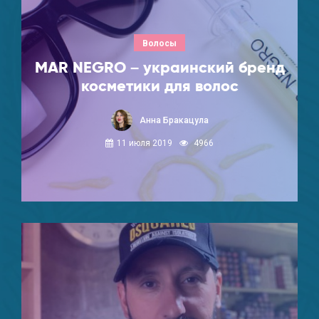
Волосы
MAR NEGRO – украинский бренд
косметики для волос
Анна Бракацула
11 июля 2019
4966