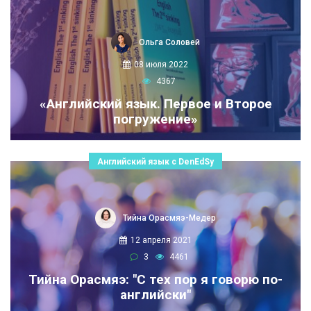
Ольга Соловей
08 июля 2022
4367
«Английский язык. Первое и Второе
погружение»
Английский язык с DenEdSy
Тийна Орасмяэ-Медер
12 апреля 2021
3
4461
Тийна Орасмяэ: "С тех пор я говорю по-
английски"