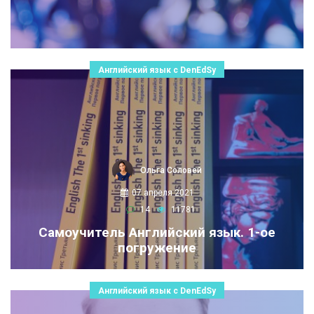
Английский язык с DenEdSy
Ольга Соловей
07 апреля 2021
14
11781
Самоучитель Английский язык. 1-ое
погружение
Английский язык с DenEdSy