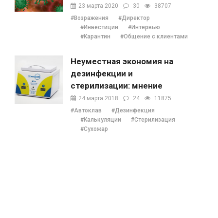
23 марта 2020
30
38707
#Возражения
#Директор
#Инвестиции
#Интервью
#Карантин
#Общение с клиентами
Неуместная экономия на
дезинфекции и
стерилизации: мнение
Наталии Ушецкой
24 марта 2018
24
11875
#Автоклав
#Дезинфекция
#Калькуляции
#Стерилизация
#Сухожар