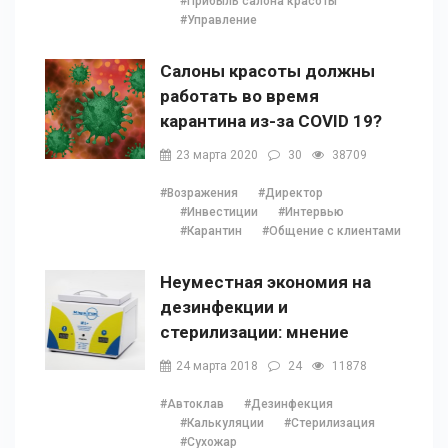
#Прибыль салона красоты
#Управление
Салоны красоты должны
работать во время
карантина из-за COVID 19?
23 марта 2020
30
38709
#Возражения
#Директор
#Инвестиции
#Интервью
#Карантин
#Общение с клиентами
Неуместная экономия на
дезинфекции и
стерилизации: мнение
Наталии Ушецкой
24 марта 2018
24
11878
#Автоклав
#Дезинфекция
#Калькуляции
#Стерилизация
#Сухожар