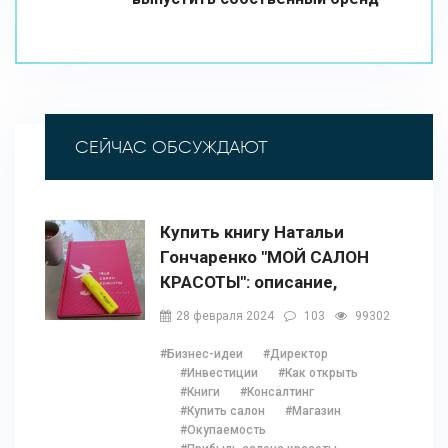
СЕЙЧАС ОБСУЖДАЮТ
Купить книгу Натальи
Гончаренко "МОЙ САЛОН
КРАСОТЫ": описание,
содержание, отзывы,
28 февраля 2024
103
99302
бонусы и 1 глава
#Бизнес-идеи
#Директор
#Инвестиции
#Как открыть
#Книги
#Консалтинг
#Купить салон
#Магазин
#Окупаемость