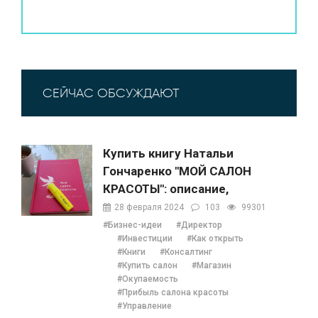
СЕЙЧАС ОБСУЖДАЮТ
Купить книгу Натальи
Гончаренко "МОЙ САЛОН
КРАСОТЫ": описание,
содержание, отзывы,
28 февраля 2024
103
99301
бонусы и 1 глава
#Бизнес-идеи
#Директор
#Инвестиции
#Как открыть
#Книги
#Консалтинг
#Купить салон
#Магазин
#Окупаемость
#Прибыль салона красоты
#Управление