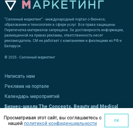
"Салонный маркетинг" - международный портал о бизнесе,
образовании и технологиях в сфере услуг. Все права защищены.
Перепечатка материалов запрещена. За достоверность информации,
размещенной на правах рекламы, ответственность несет
рекламодатель. СМ не работает с компаниями и физлицами из РФ и
Беларуси.
© 2025 - Салонный маркетинг
Написать нам
Реклама на портале
Календарь мероприятий
Бизнес-школа The Concepts. Beauty and Medical
school
Просматривая этот сайт, вы соглашаетесь с
OK
Политика конфиденциальности
нашей
политикой конфиденциальности
Как открыть салон красоты