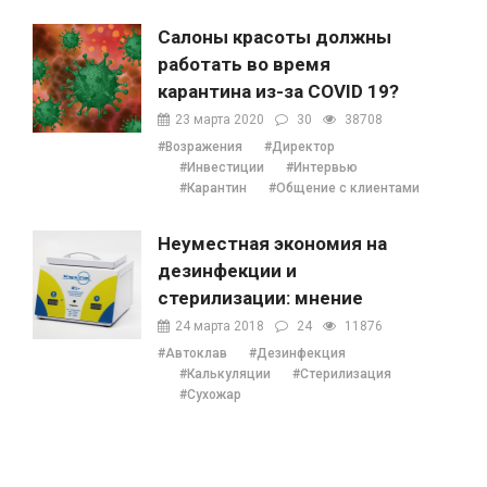
Салоны красоты должны
работать во время
карантина из-за COVID 19?
23 марта 2020
30
38708
#Возражения
#Директор
#Инвестиции
#Интервью
#Карантин
#Общение с клиентами
Неуместная экономия на
дезинфекции и
стерилизации: мнение
Наталии Ушецкой
24 марта 2018
24
11876
#Автоклав
#Дезинфекция
#Калькуляции
#Стерилизация
#Сухожар