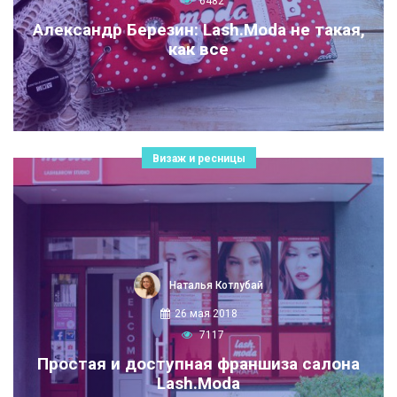
6482
Александр Березин: Lash.Moda не такая,
как все
Визаж и ресницы
Наталья Котлубай
26 мая 2018
7117
Простая и доступная франшиза салона
Lash.Moda