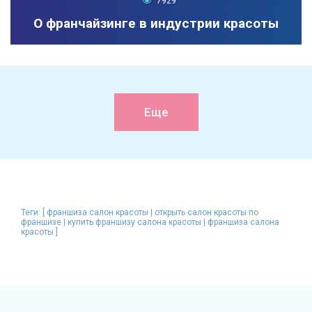
7929
О франчайзинге в индустрии красоты
Еще
Теги: [ франшиза салон красоты | открыть салон красоты по
франшизе | купить франшизу салона красоты | франшиза салона
красоты ]