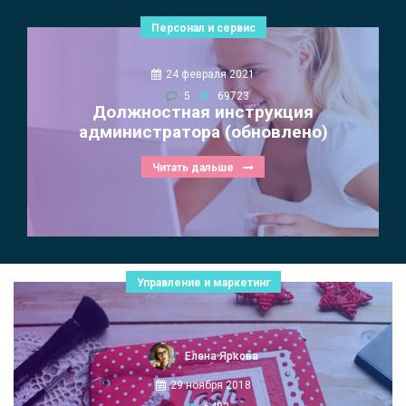
Персонал и сервис
24 февраля 2021
5
69723
Должностная инструкция
администратора (обновлено)
Читать дальше
Управление и маркетинг
Елена Яркова
29 ноября 2018