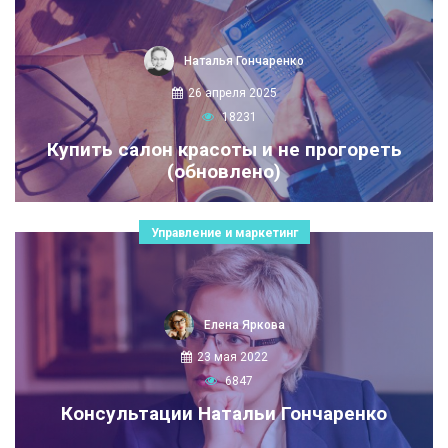
Наталья Гончаренко
26 апреля 2025
18231
Купить салон красоты и не прогореть
(обновлено)
Управление и маркетинг
Елена Яркова
23 мая 2022
6847
Консультации Натальи Гончаренко