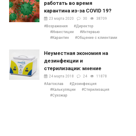
работать во время
карантина из-за COVID 19?
23 марта 2020
30
38709
#Возражения
#Директор
#Инвестиции
#Интервью
#Карантин
#Общение с клиентами
Неуместная экономия на
дезинфекции и
стерилизации: мнение
Наталии Ушецкой
24 марта 2018
24
11878
#Автоклав
#Дезинфекция
#Калькуляции
#Стерилизация
#Сухожар