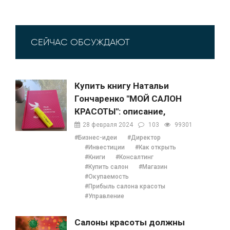
СЕЙЧАС ОБСУЖДАЮТ
Купить книгу Натальи
Гончаренко "МОЙ САЛОН
КРАСОТЫ": описание,
содержание, отзывы,
28 февраля 2024
103
99301
бонусы и 1 глава
#Бизнес-идеи
#Директор
#Инвестиции
#Как открыть
#Книги
#Консалтинг
#Купить салон
#Магазин
#Окупаемость
#Прибыль салона красоты
#Управление
Салоны красоты должны