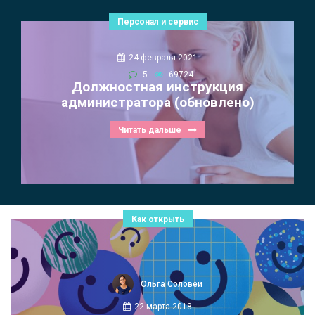
Персонал и сервис
24 февраля 2021
5
69724
Должностная инструкция
администратора (обновлено)
Читать дальше
Как открыть
Ольга Соловей
22 марта 2018