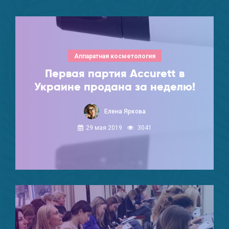
Аппаратная косметология
Первая партия Accurett в
Украине продана за неделю!
Елена Яркова
29 мая 2019
3041