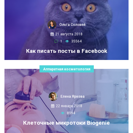
Ольга Соловей
21 августа 2018
1
35564
Как писать посты в Facebook
Аппаратная косметология
Елена Яркова
22 января 2018
8994
Клеточные микротоки Biogenie