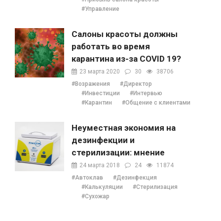
#Управление
Салоны красоты должны
работать во время
карантина из-за COVID 19?
23 марта 2020
30
38706
#Возражения
#Директор
#Инвестиции
#Интервью
#Карантин
#Общение с клиентами
Неуместная экономия на
дезинфекции и
стерилизации: мнение
Наталии Ушецкой
24 марта 2018
24
11874
#Автоклав
#Дезинфекция
#Калькуляции
#Стерилизация
#Сухожар