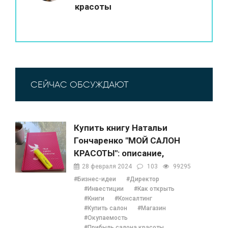
красоты
СЕЙЧАС ОБСУЖДАЮТ
Купить книгу Натальи
Гончаренко "МОЙ САЛОН
КРАСОТЫ": описание,
содержание, отзывы,
28 февраля 2024
103
99295
бонусы и 1 глава
#Бизнес-идеи
#Директор
#Инвестиции
#Как открыть
#Книги
#Консалтинг
#Купить салон
#Магазин
#Окупаемость
#Прибыль салона красоты