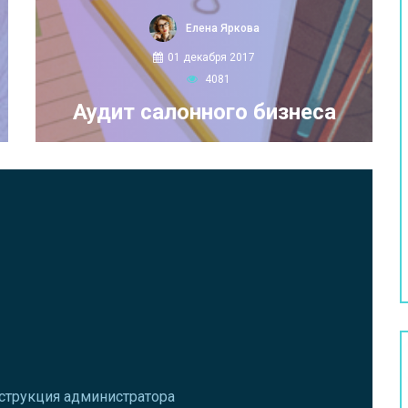
Елена Яркова
01 декабря 2017
4081
Аудит салонного бизнеса
нструкция администратора