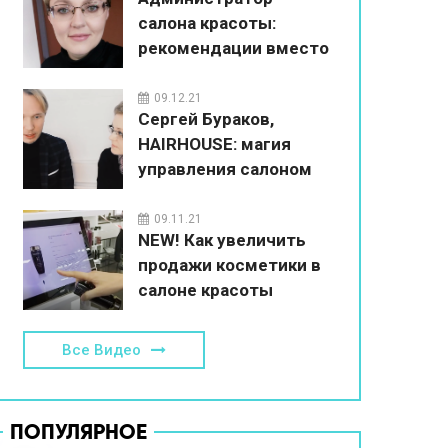
салона красоты:
рекомендации вместо
впаривания
09.12.21
Сергей Бураков,
HAIRHOUSE: магия
управления салоном
красоты
09.11.21
NEW! Как увеличить
продажи косметики в
салоне красоты
Все Видео
ПОПУЛЯРНОЕ