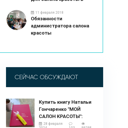
2026 году
11 февраля 2018
Обязанности
администратора салона
красоты
СЕЙЧАС ОБСУЖДАЮТ
Купить книгу Натальи
Гончаренко "МОЙ
САЛОН КРАСОТЫ":
описание, содержание,
28 февраля
2024
103
99298