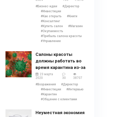
отзывы, бонусы и 1
#Бизнес-идеи
#Директор
глава
#Инвестиции
#Как открыть
#Книги
#Консалтинг
#Купить салон
#Магазин
#Окупаемость
#Прибыль салона красоты
#Управление
Салоны красоты
должны работать во
время карантина из-за
COVID 19?
23 марта
2020
30
38707
#Возражения
#Директор
#Инвестиции
#Интервью
#Карантин
#Общение с клиентами
Неуместная экономия