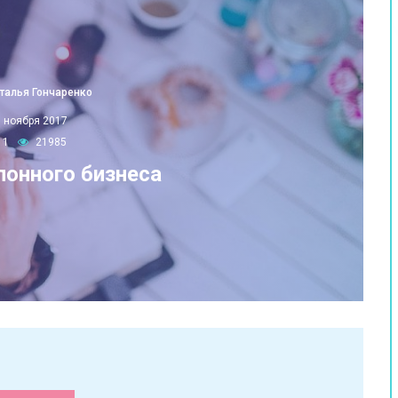
талья Гончаренко
9 ноября 2017
1
21985
лонного бизнеса