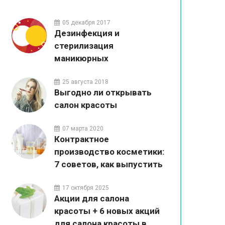
05 декабря 2017
Дезинфекция и
стерилизация
маникюрных
инструментов в салонах
красоты
25 августа 2018
Выгодно ли открывать
салон красоты
07 марта 2020
Контрактное
производство косметики:
7 советов, как выпустить
собственный бренд
17 октября 2025
Акции для салона
красоты + 6 новых акций
для салона красоты в