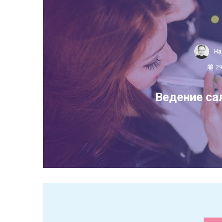
На
2
Ведение са