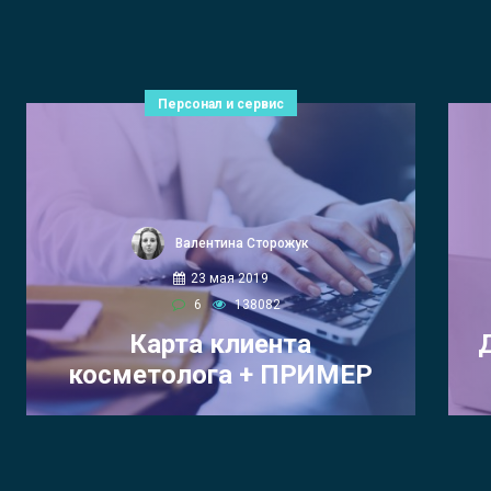
Персонал и сервис
Валентина Сторожук
23 мая 2019
6
138082
Карта клиента
косметолога + ПРИМЕР
КАРТЫ Medik8