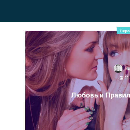
Перс
На
29
Любовь и Правил