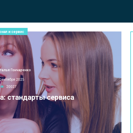
онал и сервис
талья Гончаренко
 сентября 2025
20027
а: стандарты сервиса