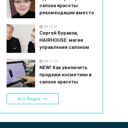
салона красоты:
рекомендации вместо
впаривания
09.12.21
Сергей Бураков,
HAIRHOUSE: магия
управления салоном
красоты
09.11.21
NEW! Как увеличить
продажи косметики в
салоне красоты
Все Видео