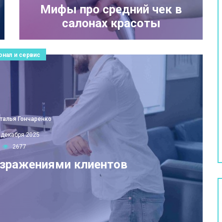
Мифы про средний чек в
салонах красоты
онал и сервис
талья Гончаренко
 декабря 2025
2677
озражениями клиентов