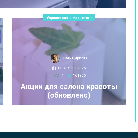
Управление и маркетинг
Елена Яркова
17 октября 2025
1
161936
Акции для салона красоты
(обновлено)