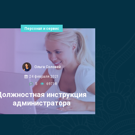
Персонал и сервис
Ольга Соловей
24 февраля 2021
5
69718
Должностная инструкция
администратора
(обновлено)