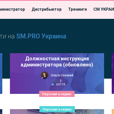
министратор
Дистрибьютор
Тренинги
СМ УКРА
ти на
SM.PRO Украина
Должностная инструкция
администратора (обновлено)
Ольга Соловей
5
69718
Персонал и сервис
Персонал и сервис