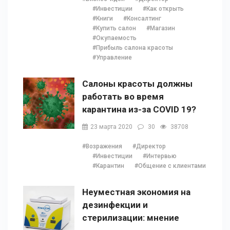
#Инвестиции
#Как открыть
#Книги
#Консалтинг
#Купить салон
#Магазин
#Окупаемость
#Прибыль салона красоты
#Управление
Салоны красоты должны
работать во время
карантина из-за COVID 19?
23 марта 2020
30
38708
#Возражения
#Директор
#Инвестиции
#Интервью
#Карантин
#Общение с клиентами
Неуместная экономия на
дезинфекции и
стерилизации: мнение