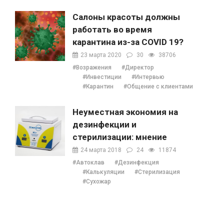
Салоны красоты должны
работать во время
карантина из-за COVID 19?
23 марта 2020
30
38706
#Возражения
#Директор
#Инвестиции
#Интервью
#Карантин
#Общение с клиентами
Неуместная экономия на
дезинфекции и
стерилизации: мнение
Наталии Ушецкой
24 марта 2018
24
11874
#Автоклав
#Дезинфекция
#Калькуляции
#Стерилизация
#Сухожар