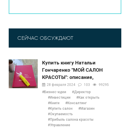
СЕЙЧАС ОБСУЖДАЮТ
Купить книгу Натальи
Гончаренко "МОЙ САЛОН
КРАСОТЫ": описание,
содержание, отзывы,
28 февраля 2024
103
99295
бонусы и 1 глава
#Бизнес-идеи
#Директор
#Инвестиции
#Как открыть
#Книги
#Консалтинг
#Купить салон
#Магазин
#Окупаемость
#Прибыль салона красоты
#Управление