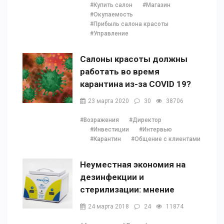
#Купить салон
#Магазин
#Окупаемость
#Прибыль салона красоты
#Управление
Салоны красоты должны
работать во время
карантина из-за COVID 19?
23 марта 2020
30
38706
#Возражения
#Директор
#Инвестиции
#Интервью
#Карантин
#Общение с клиентами
Неуместная экономия на
дезинфекции и
стерилизации: мнение
Наталии Ушецкой
24 марта 2018
24
11874