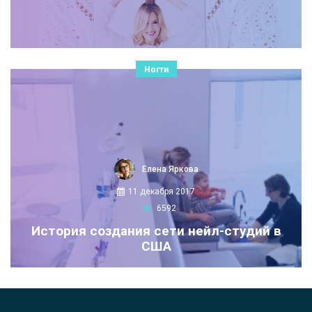
Ногти
Елена Яркова
11 декабря 2017
6592
История создания сети нейл-студий в
США