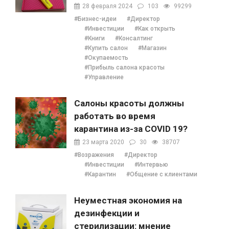
содержание, отзывы,
28 февраля 2024
103
99299
бонусы и 1 глава
#Бизнес-идеи
#Директор
#Инвестиции
#Как открыть
#Книги
#Консалтинг
#Купить салон
#Магазин
#Окупаемость
#Прибыль салона красоты
#Управление
Салоны красоты должны
работать во время
карантина из-за COVID 19?
23 марта 2020
30
38707
#Возражения
#Директор
#Инвестиции
#Интервью
#Карантин
#Общение с клиентами
Неуместная экономия на
дезинфекции и
стерилизации: мнение