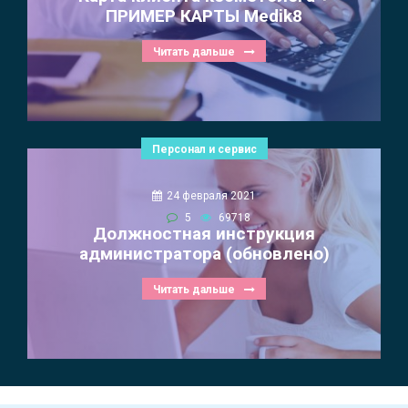
ПРИМЕР КАРТЫ Medik8
Читать дальше
Персонал и сервис
24 февраля 2021
5
69718
Должностная инструкция
администратора (обновлено)
Читать дальше