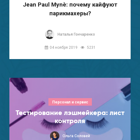
Jean Paul Mynè: почему кайфуют
парикмахеры?
Наталья Гончаренко
04 ноября 2019
5231
Персонал и сервис
Тестирование лэшмейкера: лист
контроля
Ольга Соловей