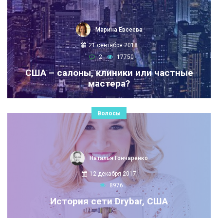
Марина Евсеева
21 сентября 2018
2
17750
США – салоны, клиники или частные
мастера?
Волосы
Наталья Гончаренко
12 декабря 2017
8976
История сети Drybar, США