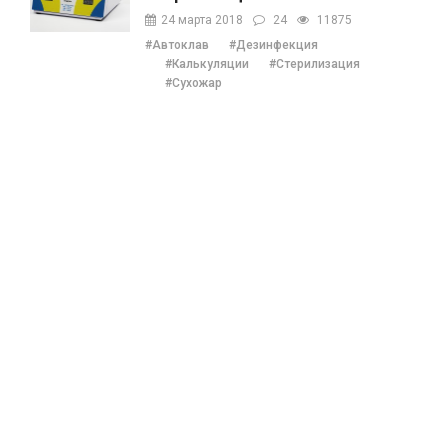
Наталии Ушецкой
24 марта 2018
24
11875
#Автоклав
#Дезинфекция
#Калькуляции
#Стерилизация
#Сухожар
Beauty индустрии