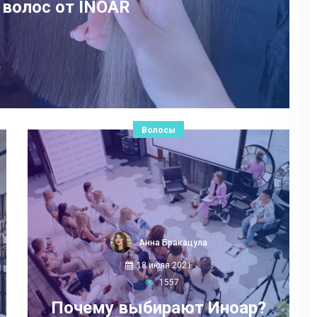
 волос от INOAR
Волосы
Анна Бракацула
18 июля 2021
1557
Почему выбирают Иноар?