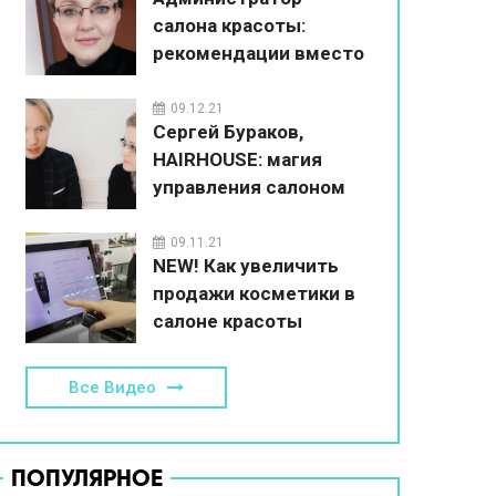
салона красоты:
рекомендации вместо
впаривания
09.12.21
Сергей Бураков,
HAIRHOUSE: магия
управления салоном
красоты
09.11.21
NEW! Как увеличить
продажи косметики в
салоне красоты
Все Видео
ПОПУЛЯРНОЕ