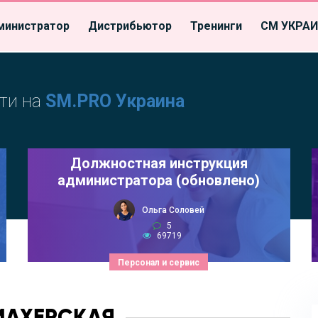
министратор
Дистрибьютор
Тренинги
СМ УКРА
ти на
SM.PRO Украина
Должностная инструкция
администратора (обновлено)
Ольга Соловей
5
69719
Персонал и сервис
МАХЕРСКАЯ