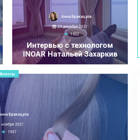
Анна Бракацула
23 декабря 2021
1432
Интервью с технологом
INOAR Натальей Захаркив
Волосы
Анна Бракацула
0 ноября 2021
1957