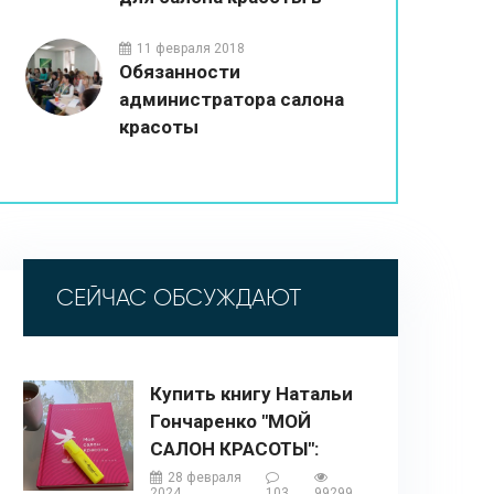
2026 году
11 февраля 2018
Обязанности
администратора салона
красоты
СЕЙЧАС ОБСУЖДАЮТ
Купить книгу Натальи
Гончаренко "МОЙ
САЛОН КРАСОТЫ":
описание, содержание,
28 февраля
2024
103
99299