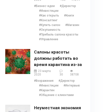
отзывы, бонусы и 1
#Бизнес-идеи
#Директор
глава
#Инвестиции
#Как открыть
#Книги
#Консалтинг
#Купить салон
#Магазин
#Окупаемость
#Прибыль салона красоты
#Управление
Салоны красоты
должны работать во
время карантина из-за
COVID 19?
23 марта
2020
30
38708
#Возражения
#Директор
#Инвестиции
#Интервью
#Карантин
#Общение с клиентами
Неуместная экономия