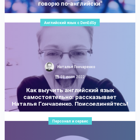
говорю по-английски"
Английский язык с DenEdSy
Наталья Гончаренко
08 июля 2022
Как выучить английский язык
самостоятельно: рассказывает
Наталья Гончаренко. Присоединяйтесь!
Персонал и сервис