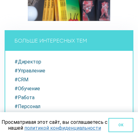
БОЛЬШЕ ИНТЕРЕСНЫХ ТЕМ
#Директор
#Управление
#CRM
#Обучение
#Работа
#Персонал
#Парикмахерская
Просматривая этот сайт, вы соглашаетесь с
#Администратор салона красоты
OK
нашей
политикой конфиденциальности
#Запись в салон красоты