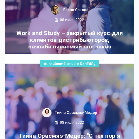
Елена Яркова
08 июля 2022
Work and Study – закрытый курс для
клиентов дистрибьюторов,
разрабатываемый под заказ
Английский язык с DenEdSy
Тийна Орасмяэ-Медер
08 июля 2022
Тийна Орасмяэ-Медер: "С тех пор я