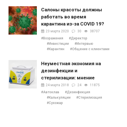
Салоны красоты должны
работать во время
карантина из-за COVID 19?
23 марта 2020
30
38707
#Возражения
#Директор
#Инвестиции
#Интервью
#Карантин
#Общение с клиентами
Неуместная экономия на
дезинфекции и
стерилизации: мнение
Наталии Ушецкой
24 марта 2018
24
11875
#Автоклав
#Дезинфекция
#Калькуляции
#Стерилизация
#Сухожар