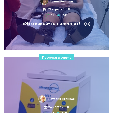
Ирина Коротыч
03 апреля 2018
18
4408
«Это какой-то палеолит!» (с)
Персонал и сервис
Наталия Ушецкая
24 марта 2018