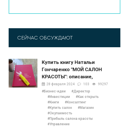
СЕЙЧАС ОБСУЖДАЮТ
Купить книгу Натальи
Гончаренко "МОЙ САЛОН
КРАСОТЫ": описание,
содержание, отзывы,
28 февраля 2024
103
99297
бонусы и 1 глава
#Бизнес-идеи
#Директор
#Инвестиции
#Как открыть
#Книги
#Консалтинг
#Купить салон
#Магазин
#Окупаемость
#Прибыль салона красоты
#Управление