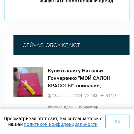
выпустить собственный бренд
СЕЙЧАС ОБСУЖДАЮТ
Купить книгу Натальи
Гончаренко "МОЙ САЛОН
КРАСОТЫ": описание,
содержание, отзывы,
28 февраля 2024
103
99298
бонусы и 1 глава
#Бизнес-идеи
#Директор
#Инвестиции
#Как открыть
Просматривая этот сайт, вы соглашаетесь с
#Книги
#Консалтинг
OK
нашей
политикой конфиденциальности
#Купить салон
#Магазин
#Окупаемость