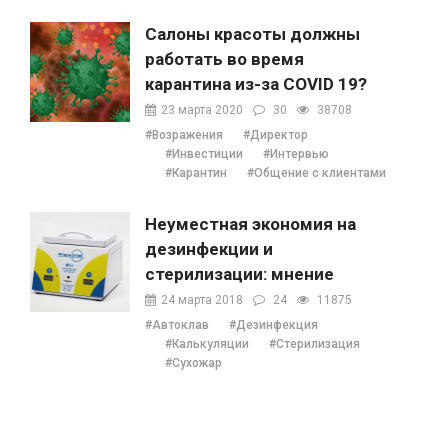
Салоны красоты должны
работать во время
карантина из-за COVID 19?
23 марта 2020
30
38708
#Возражения
#Директор
#Инвестиции
#Интервью
#Карантин
#Общение с клиентами
Неуместная экономия на
дезинфекции и
стерилизации: мнение
Наталии Ушецкой
24 марта 2018
24
11875
#Автоклав
#Дезинфекция
#Калькуляции
#Стерилизация
#Сухожар