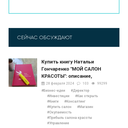
СЕЙЧАС ОБСУЖДАЮТ
Купить книгу Натальи
Гончаренко "МОЙ САЛОН
КРАСОТЫ": описание,
содержание, отзывы,
28 февраля 2024
103
99299
бонусы и 1 глава
#Бизнес-идеи
#Директор
#Инвестиции
#Как открыть
#Книги
#Консалтинг
#Купить салон
#Магазин
#Окупаемость
#Прибыль салона красоты
#Управление