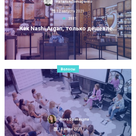
Наталья Гончаренко
12 августа 2021
3881
Как Nashi Argan, только дешевле…
Волосы
Анна Бракацула
18 июля 2021