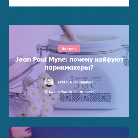
Волосы
Jean Paul Mynè: почему кайфуют
парикмахеры?
Наталья Гончаренко
04 ноября 2019
5232