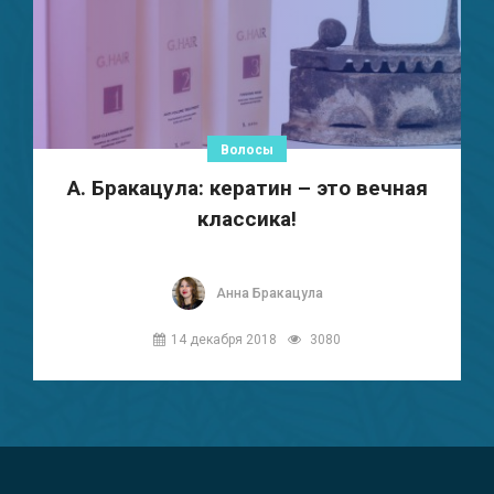
Волосы
А. Бракацула: кератин – это вечная
классика!
Анна Бракацула
14 декабря 2018
3080