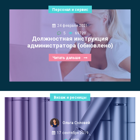
Персонал и сервис
24 февраля 2021
5
69720
Должностная инструкция
администратора (обновлено)
Читать дальше
Визаж и ресницы
Ольга Соловей
17 сентября 2019