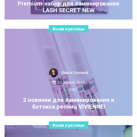
Premium-набор для ламинирования
LASH SECRET NEW
Визаж и ресницы
Ольга Соловей
20 апреля 2019
2591
2 новинки для ламинирования и
ботокса ресниц VIVIENNE!
Визаж и ресницы