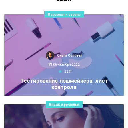
Персонал и сервис
Ольга Соловей
06 октября 2022
2201
Тестирование лэшмейкера: лист
контроля
Визаж и ресницы