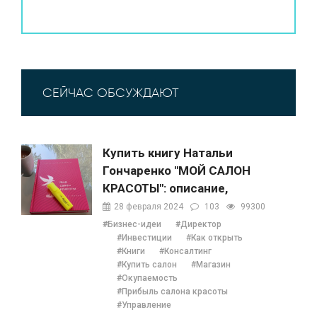
СЕЙЧАС ОБСУЖДАЮТ
Купить книгу Натальи
Гончаренко "МОЙ САЛОН
КРАСОТЫ": описание,
содержание, отзывы,
28 февраля 2024
103
99300
бонусы и 1 глава
#Бизнес-идеи
#Директор
#Инвестиции
#Как открыть
#Книги
#Консалтинг
#Купить салон
#Магазин
#Окупаемость
#Прибыль салона красоты
#Управление