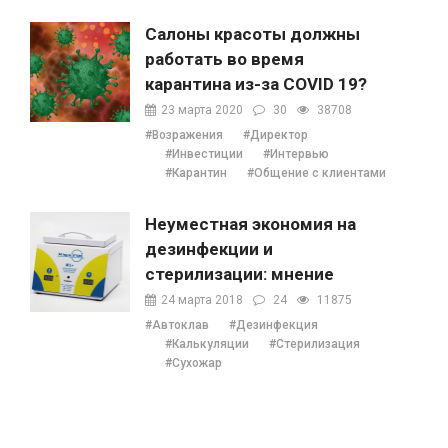
Салоны красоты должны
работать во время
карантина из-за COVID 19?
23 марта 2020
30
38708
#Возражения
#Директор
#Инвестиции
#Интервью
#Карантин
#Общение с клиентами
Неуместная экономия на
дезинфекции и
стерилизации: мнение
Наталии Ушецкой
24 марта 2018
24
11875
#Автоклав
#Дезинфекция
#Калькуляции
#Стерилизация
#Сухожар