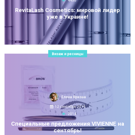
4430
RevitaLash Cosmetics: мировой лидер
уже в Украине!
Визаж и ресницы
Елена Яркова
12 сентября 2019
2014
Специальные предложения VIVIENNE на
сентябрь!