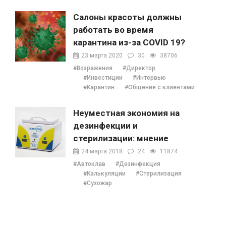
Салоны красоты должны
работать во время
карантина из-за COVID 19?
23 марта 2020
30
38706
#Возражения
#Директор
#Инвестиции
#Интервью
#Карантин
#Общение с клиентами
Неуместная экономия на
дезинфекции и
стерилизации: мнение
Наталии Ушецкой
24 марта 2018
24
11874
#Автоклав
#Дезинфекция
#Калькуляции
#Стерилизация
#Сухожар