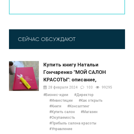
СЕЙЧАС ОБСУЖДАЮТ
Купить книгу Натальи
Гончаренко "МОЙ САЛОН
КРАСОТЫ": описание,
содержание, отзывы,
28 февраля 2024
103
99295
бонусы и 1 глава
#Бизнес-идеи
#Директор
#Инвестиции
#Как открыть
#Книги
#Консалтинг
#Купить салон
#Магазин
#Окупаемость
#Прибыль салона красоты
#Управление