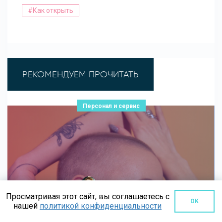
#Как открыть
РЕКОМЕНДУЕМ ПРОЧИТАТЬ
Персонал и сервис
Елена Яркова
Просматривая этот сайт, вы соглашаетесь с
07 мая 2025
OK
нашей
политикой конфиденциальности
5 этапов собеседования в салоне