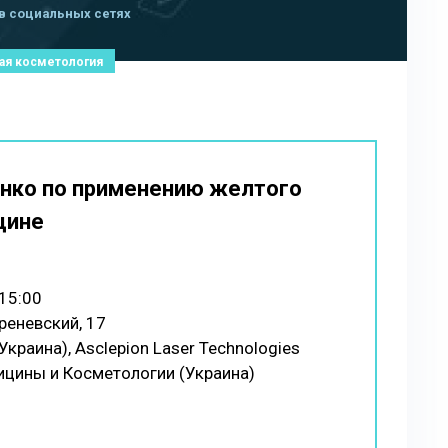
в социальных сетях
ая косметология
енко по применению желтого
цине
 15:00
реневский, 17
раина), Asclepion Laser Technologies
ицины и Косметологии (Украина)