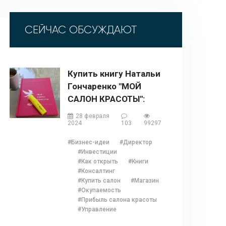
СЕЙЧАС ОБСУЖДАЮТ
Купить книгу Натальи
Гончаренко "МОЙ
САЛОН КРАСОТЫ":
описание, содержание,
28 февраля
отзывы, бонусы и 1
2024
103
99297
глава
#Бизнес-идеи
#Директор
#Инвестиции
#Как открыть
#Книги
#Консалтинг
#Купить салон
#Магазин
#Окупаемость
#Прибыль салона красоты
#Управление