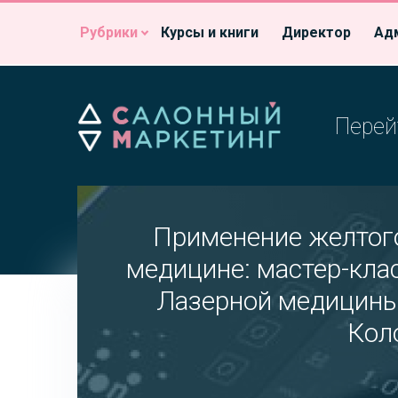
Рубрики
Курсы и книги
Директор
Ад
Перей
Применение желтого
медицине: мастер-кла
Лазерной медицины
Кол