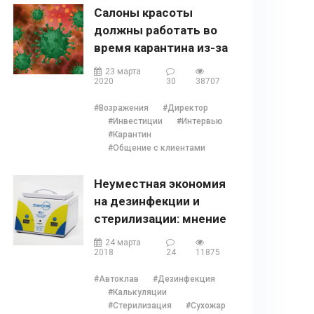
Салоны красоты
должны работать во
время карантина из-за
COVID 19?
23 марта
2020
30
38707
#Возражения
#Директор
#Инвестиции
#Интервью
#Карантин
#Общение с клиентами
Неуместная экономия
на дезинфекции и
стерилизации: мнение
Наталии Ушецкой
24 марта
2018
24
11875
#Автоклав
#Дезинфекция
#Калькуляции
#Стерилизация
#Сухожар