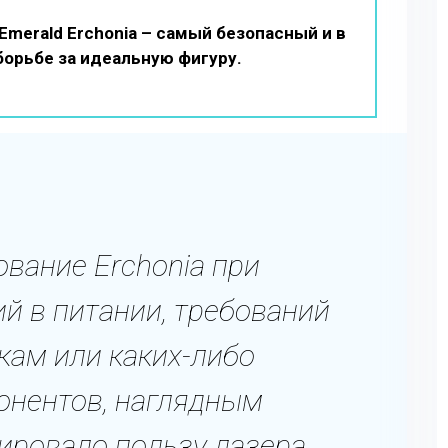
merald Erchonia – самый безопасный и в
орьбе за идеальную фигуру.
вание Erchonia при
ий в питании, требований
кам или каких-либо
онентов, наглядным
ировало пользу лазера