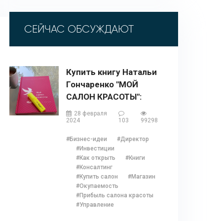
СЕЙЧАС ОБСУЖДАЮТ
Купить книгу Натальи
Гончаренко "МОЙ
САЛОН КРАСОТЫ":
описание, содержание,
28 февраля
отзывы, бонусы и 1
2024
103
99298
глава
#Бизнес-идеи
#Директор
#Инвестиции
#Как открыть
#Книги
#Консалтинг
#Купить салон
#Магазин
#Окупаемость
#Прибыль салона красоты
#Управление