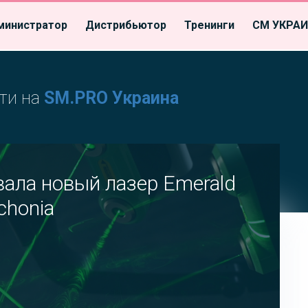
министратор
Дистрибьютор
Тренинги
СМ УКРА
ти на
SM.PRO Украина
овала новый лазер Emerald
chonia