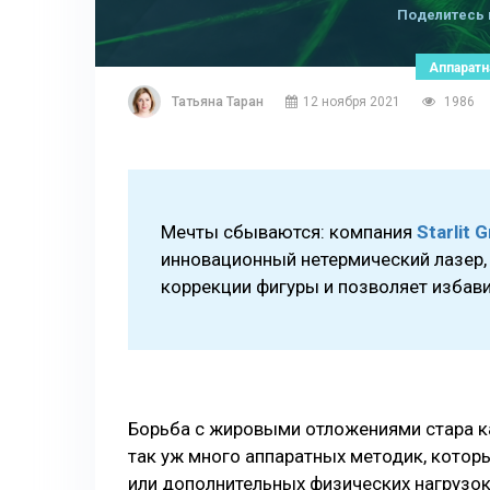
Поделитесь 
Аппаратн
Татьяна Таран
12 ноября 2021
1986
Мечты сбываются: компания
Starlit 
инновационный нетермический лазер,
коррекции фигуры и позволяет избави
Борьба с жировыми отложениями стара ка
так уж много аппаратных методик, котор
или дополнительных физических нагрузо