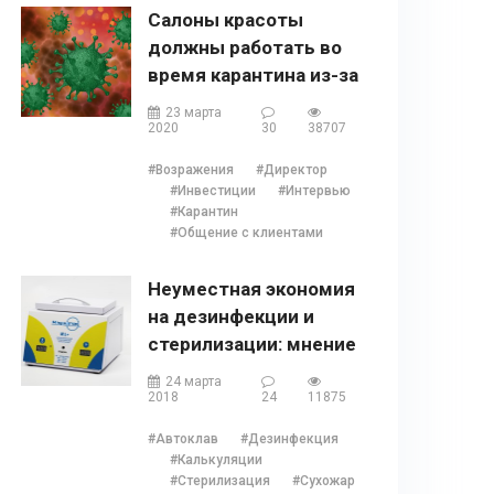
Салоны красоты
должны работать во
время карантина из-за
COVID 19?
23 марта
2020
30
38707
#Возражения
#Директор
#Инвестиции
#Интервью
#Карантин
#Общение с клиентами
Неуместная экономия
на дезинфекции и
стерилизации: мнение
Наталии Ушецкой
24 марта
2018
24
11875
#Автоклав
#Дезинфекция
#Калькуляции
#Стерилизация
#Сухожар