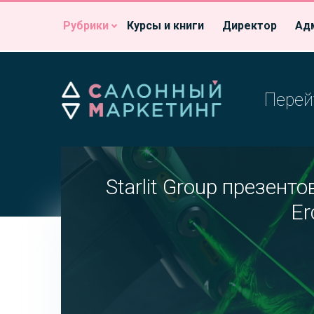
Рубрики
Курсы и книги
Директор
Ад
Перей
Starlit Group презент
Er