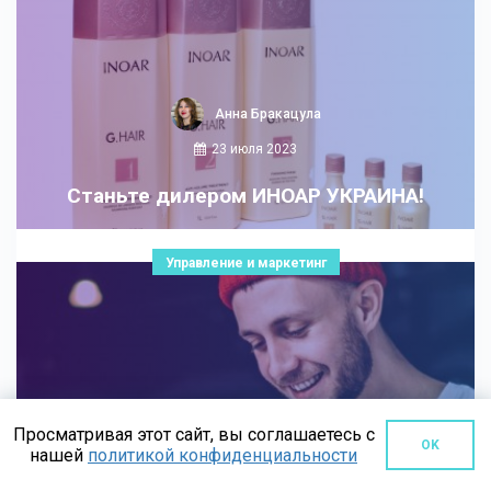
Анна Бракацула
23 июля 2023
Станьте дилером ИНОАР УКРАИНА!
Управление и маркетинг
Просматривая этот сайт, вы соглашаетесь с
Ольга Соловей
OK
нашей
политикой конфиденциальности
23 июля 2023