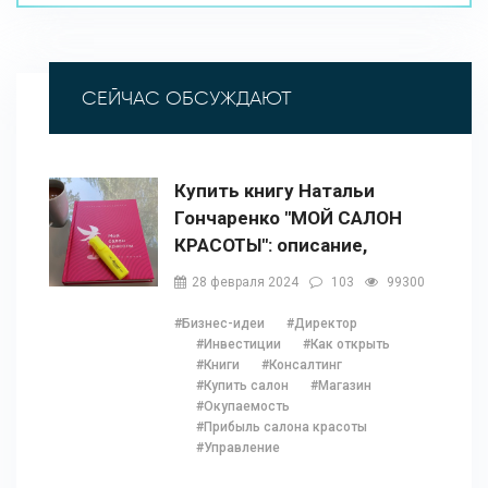
СЕЙЧАС ОБСУЖДАЮТ
Купить книгу Натальи
Гончаренко "МОЙ САЛОН
КРАСОТЫ": описание,
содержание, отзывы,
28 февраля 2024
103
99300
бонусы и 1 глава
#Бизнес-идеи
#Директор
#Инвестиции
#Как открыть
#Книги
#Консалтинг
#Купить салон
#Магазин
#Окупаемость
#Прибыль салона красоты
#Управление