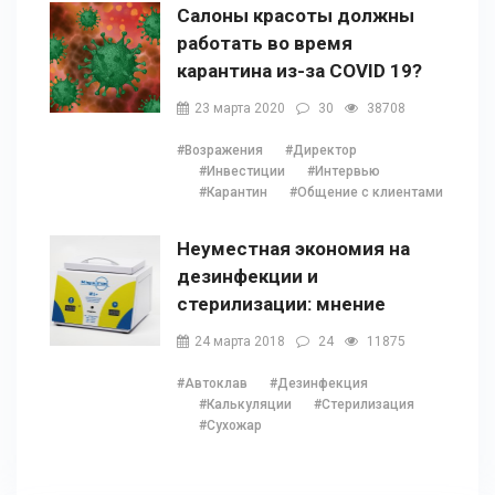
Салоны красоты должны
работать во время
карантина из-за COVID 19?
23 марта 2020
30
38708
#Возражения
#Директор
#Инвестиции
#Интервью
#Карантин
#Общение с клиентами
Неуместная экономия на
дезинфекции и
стерилизации: мнение
Наталии Ушецкой
24 марта 2018
24
11875
#Автоклав
#Дезинфекция
#Калькуляции
#Стерилизация
#Сухожар