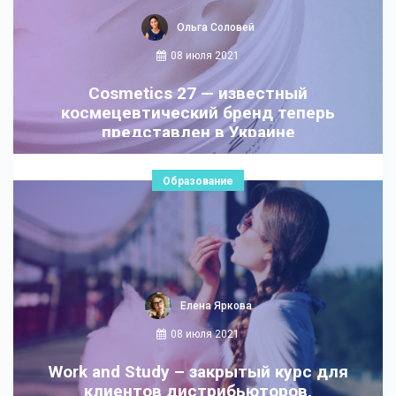
Ольга Соловей
08 июля 2021
Cosmetics 27 — известный
космецевтический бренд теперь
представлен в Украине
Образование
Елена Яркова
08 июля 2021
Work and Study – закрытый курс для
клиентов дистрибьюторов,