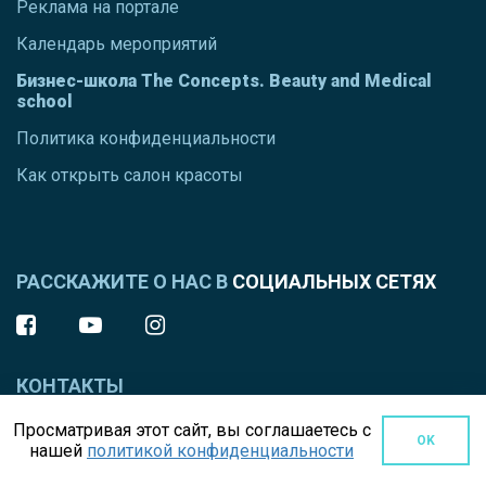
Реклама на портале
Календарь мероприятий
Бизнес-школа The Concepts. Beauty and Medical
school
Политика конфиденциальности
Как открыть салон красоты
РАССКАЖИТЕ О НАС В
СОЦИАЛЬНЫХ СЕТЯХ
КОНТАКТЫ
Просматривая этот сайт, вы соглашаетесь с
+ 38 067 217 32 17
OK
нашей
политикой конфиденциальности
VIBER, TELEGRAM, WHATSAPP