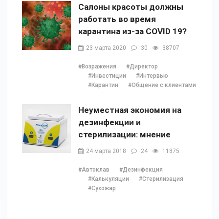
Салоны красоты должны
работать во время
карантина из-за COVID 19?
23 марта 2020
30
38707
#Возражения
#Директор
#Инвестиции
#Интервью
#Карантин
#Общение с клиентами
Неуместная экономия на
дезинфекции и
стерилизации: мнение
Наталии Ушецкой
24 марта 2018
24
11875
#Автоклав
#Дезинфекция
#Калькуляции
#Стерилизация
#Сухожар