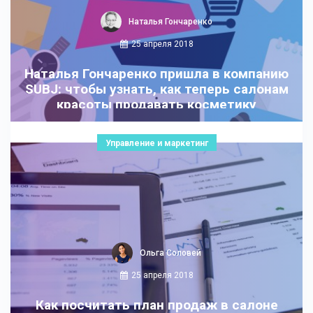
Наталья Гончаренко
25 апреля 2018
Наталья Гончаренко пришла в компанию
SUBJ: чтобы узнать, как теперь салонам
красоты продавать косметику
Управление и маркетинг
Ольга Соловей
25 апреля 2018
Как посчитать план продаж в салоне