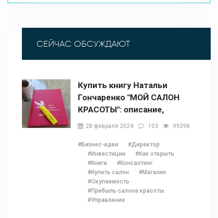
СЕЙЧАС ОБСУЖДАЮТ
Купить книгу Натальи
Гончаренко "МОЙ САЛОН
КРАСОТЫ": описание,
содержание, отзывы,
28 февраля 2024
103
99298
бонусы и 1 глава
#Бизнес-идеи
#Директор
#Инвестиции
#Как открыть
#Книги
#Консалтинг
#Купить салон
#Магазин
#Окупаемость
#Прибыль салона красоты
#Управление