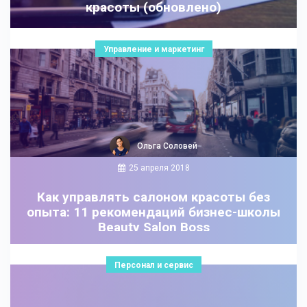
красоты (обновлено)
Управление и маркетинг
Ольга Соловей
25 апреля 2018
Как управлять салоном красоты без
опыта: 11 рекомендаций бизнес-школы
Beauty Salon Boss
Персонал и сервис