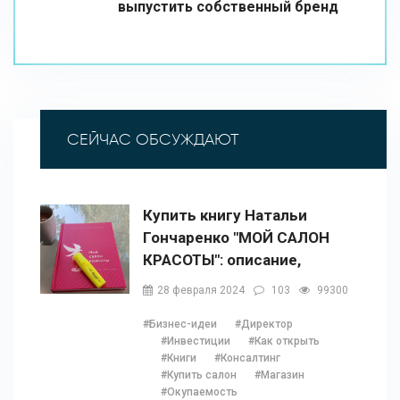
выпустить собственный бренд
СЕЙЧАС ОБСУЖДАЮТ
Купить книгу Натальи
Гончаренко "МОЙ САЛОН
КРАСОТЫ": описание,
содержание, отзывы,
28 февраля 2024
103
99300
бонусы и 1 глава
#Бизнес-идеи
#Директор
#Инвестиции
#Как открыть
#Книги
#Консалтинг
#Купить салон
#Магазин
#Окупаемость