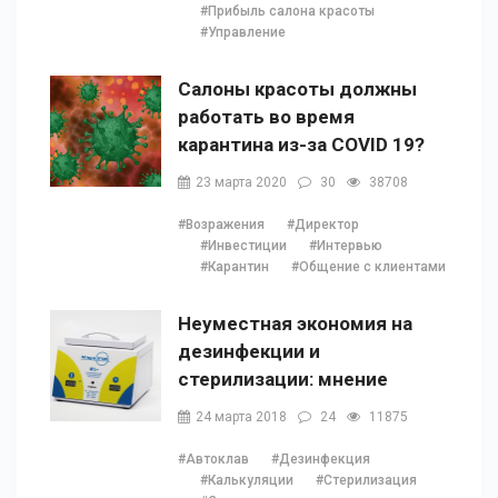
#Прибыль салона красоты
#Управление
Салоны красоты должны
работать во время
карантина из-за COVID 19?
23 марта 2020
30
38708
#Возражения
#Директор
#Инвестиции
#Интервью
#Карантин
#Общение с клиентами
Неуместная экономия на
дезинфекции и
стерилизации: мнение
Наталии Ушецкой
24 марта 2018
24
11875
#Автоклав
#Дезинфекция
#Калькуляции
#Стерилизация