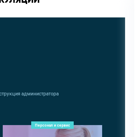
нструкция администратора
Персонал и сервис