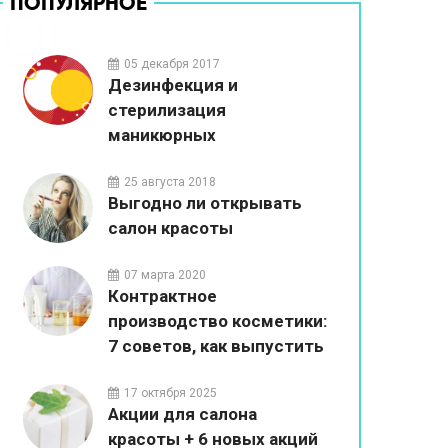
ПОПУЛЯРНОЕ
05 декабря 2017
Дезинфекция и
стерилизация
маникюрных
инструментов в салонах
красоты
25 августа 2018
Выгодно ли открывать
салон красоты
07 марта 2020
Контрактное
производство косметики:
7 советов, как выпустить
собственный бренд
17 октября 2025
Акции для салона
красоты + 6 новых акций