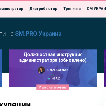
министратор
Дистрибьютор
Тренинги
СМ УКРА
ти на
SM.PRO Украина
Должностная инструкция
администратора (обновлено)
Ольга Соловей
5
69720
Персонал и сервис
КУЛЯЦИИ