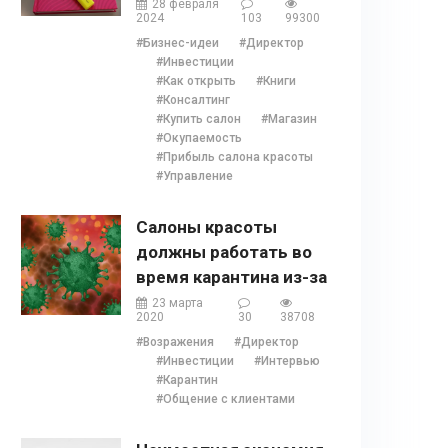
описание, содержание,
28 февраля
2024
103
99300
отзывы, бонусы и 1
#Бизнес-идеи
#Директор
глава
#Инвестиции
#Как открыть
#Книги
#Консалтинг
#Купить салон
#Магазин
#Окупаемость
#Прибыль салона красоты
#Управление
Салоны красоты
должны работать во
время карантина из-за
COVID 19?
23 марта
2020
30
38708
#Возражения
#Директор
#Инвестиции
#Интервью
#Карантин
#Общение с клиентами