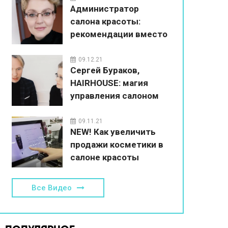
Администратор
салона красоты:
рекомендации вместо
впаривания
09.12.21
Сергей Бураков,
HAIRHOUSE: магия
управления салоном
красоты
09.11.21
NEW! Как увеличить
продажи косметики в
салоне красоты
Все Видео