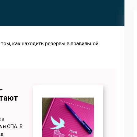
ом, как находить резервы в правильной
-
итают
ов
 и СПА. В
а,