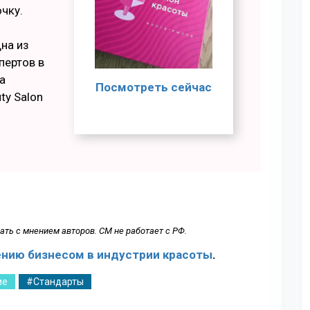
чку.
дна из
пертов в
а
Посмотреть сейчас
ty Salon
ть с мнением авторов. СМ не работает с РФ.
ению бизнесом в индустрии красоты
.
ие
#Стандарты