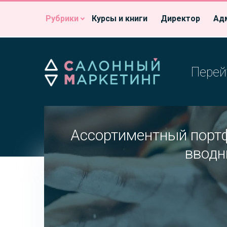
Рубрики
Курсы и книги
Директор
Ад
Перей
Ассортиментный портф
вводн