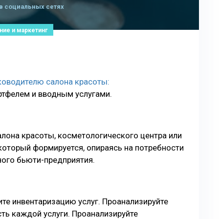
в социальных сетях
ние и маркетинг
оводителю салона красоты:
ртфелем и вводным услугами.
алона красоты, косметологического центра или
который формируется, опираясь на потребности
ного бьюти-предприятия.
ите инвентаризацию услуг. Проанализируйте
ть каждой услуги. Проанализируйте