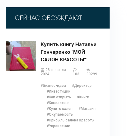
СЕЙЧАС ОБСУЖДАЮТ
Купить книгу Натальи
Гончаренко "МОЙ
САЛОН КРАСОТЫ":
описание, содержание,
28 февраля
отзывы, бонусы и 1
2024
103
99299
глава
#Бизнес-идеи
#Директор
#Инвестиции
#Как открыть
#Книги
#Консалтинг
#Купить салон
#Магазин
#Окупаемость
#Прибыль салона красоты
#Управление