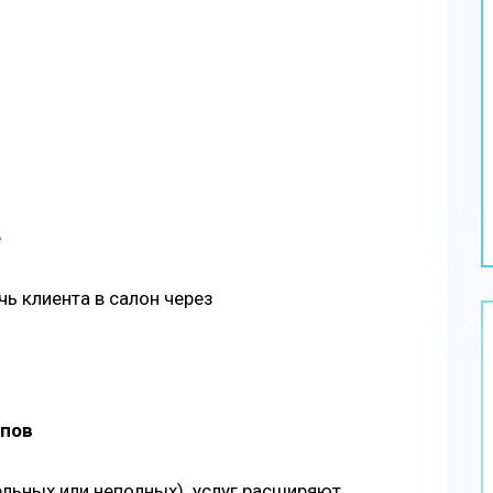
е
чь клиента в салон через
ипов
льных или неполных) услуг расширяют