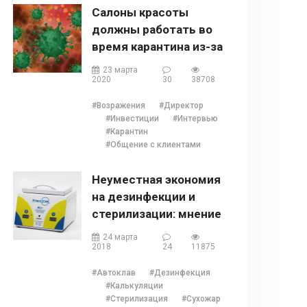
Салоны красоты
должны работать во
время карантина из-за
COVID 19?
23 марта
2020
30
38708
#Возражения
#Директор
#Инвестиции
#Интервью
#Карантин
#Общение с клиентами
Неуместная экономия
на дезинфекции и
стерилизации: мнение
Наталии Ушецкой
24 марта
2018
24
11875
#Автоклав
#Дезинфекция
#Калькуляции
#Стерилизация
#Сухожар