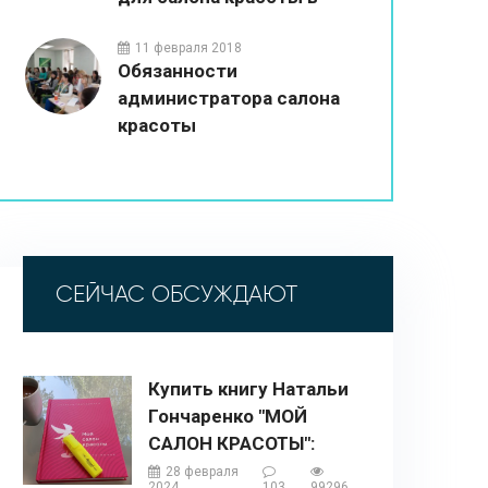
2026 году
11 февраля 2018
Обязанности
администратора салона
красоты
СЕЙЧАС ОБСУЖДАЮТ
Купить книгу Натальи
Гончаренко "МОЙ
САЛОН КРАСОТЫ":
описание, содержание,
28 февраля
2024
103
99296