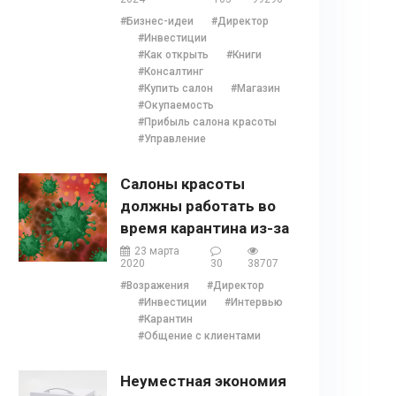
отзывы, бонусы и 1
#Бизнес-идеи
#Директор
глава
#Инвестиции
#Как открыть
#Книги
#Консалтинг
#Купить салон
#Магазин
#Окупаемость
#Прибыль салона красоты
#Управление
Салоны красоты
должны работать во
время карантина из-за
COVID 19?
23 марта
2020
30
38707
#Возражения
#Директор
#Инвестиции
#Интервью
#Карантин
#Общение с клиентами
Неуместная экономия