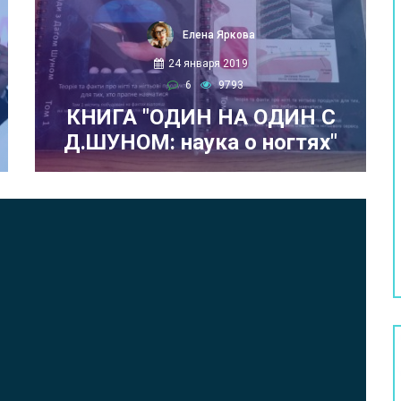
Елена Яркова
24 января 2019
6
9793
КНИГА "ОДИН НА ОДИН С
Д.ШУНОМ: наука о ногтях"