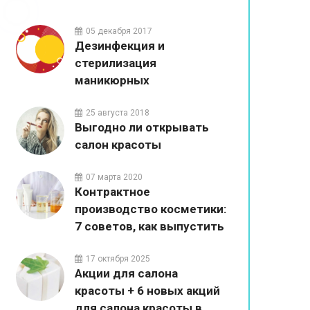
05 декабря 2017
Дезинфекция и
стерилизация
маникюрных
инструментов в салонах
красоты
25 августа 2018
Выгодно ли открывать
салон красоты
07 марта 2020
Контрактное
производство косметики:
7 советов, как выпустить
собственный бренд
17 октября 2025
Акции для салона
красоты + 6 новых акций
для салона красоты в