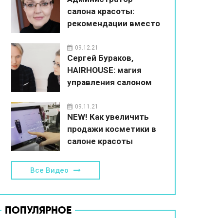
салона красоты:
рекомендации вместо
впаривания
09.12.21
Сергей Бураков,
HAIRHOUSE: магия
управления салоном
красоты
09.11.21
NEW! Как увеличить
продажи косметики в
салоне красоты
Все Видео
ПОПУЛЯРНОЕ